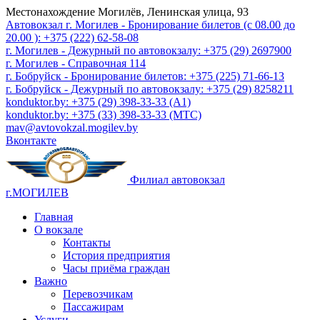
Местонахождение
Могилёв, Ленинская улица, 93
Автовокзал г. Могилев - Бронирование билетов (с 08.00 до
20.00 ): +375 (222) 62-58-08
г. Могилев - Дежурный по автовокзалу: +375 (29) 2697900
г. Могилев - Справочная 114
г. Бобруйск - Бронирование билетов: +375 (225) 71-66-13
г. Бобруйск - Дежурный по автовокзалу: +375 (29) 8258211
konduktor.by: +375 (29) 398-33-33 (A1)
konduktor.by: +375 (33) 398-33-33 (МТС)
mav@avtovokzal.mogilev.by
Вконтакте
Филиал автовокзал
г.МОГИЛЕВ
Главная
О вокзале
Контакты
История предприятия
Часы приёма граждан
Важно
Перевозчикам
Пассажирам
Услуги