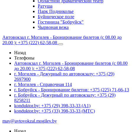
Областной драматический театр
Ратуша
Парк Подниколье
Буйническое поле
Гостиница "Бобруйск"
Чырвоная вежа
Автовокзал г. Могилев - Бронирование билетов (с 08.00 до
20.00 ): +375 (222) 62-58-08
Назад
Телефоны
Автовокзал г. Могилев - Бронирование билетов (с 08.00
до 20.00 ): +375 (222) 62-58-08
г. Могилев - Дежурный по автовокзалу: +375 (29)
2697900
г. Могилев - Справочная 114
г. Бобруйск - Бронирование билетов: +375 (225) 71-66-13
г. Бобруйск - Дежурный по автовокзалу: +375 (29)
8258211
konduktor.by: +375 (29) 398-33-33 (A1)
konduktor.by: +375 (33) 398-33-33 (МТС)
mav@avtovokzal.mogilev.by
Назад