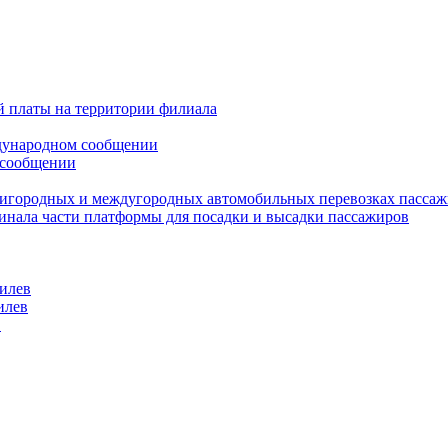
й платы на территории филиала
ждународном сообщении
 сообщении
пригородных и междугородных автомобильных перевозках пасса
инала части платформы для посадки и высадки пассажиров
илев
илев
в