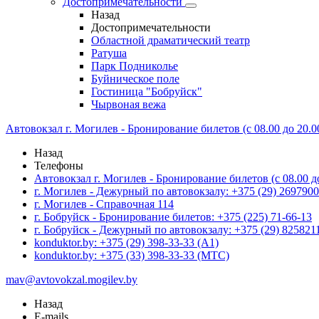
Достопримечательности
Назад
Достопримечательности
Областной драматический театр
Ратуша
Парк Подниколье
Буйническое поле
Гостиница "Бобруйск"
Чырвоная вежа
Автовокзал г. Могилев - Бронирование билетов (с 08.00 до 20.00
Назад
Телефоны
Автовокзал г. Могилев - Бронирование билетов (с 08.00 до 
г. Могилев - Дежурный по автовокзалу: +375 (29) 2697900
г. Могилев - Справочная 114
г. Бобруйск - Бронирование билетов: +375 (225) 71-66-13
г. Бобруйск - Дежурный по автовокзалу: +375 (29) 825821
konduktor.by: +375 (29) 398-33-33 (A1)
konduktor.by: +375 (33) 398-33-33 (МТС)
mav@avtovokzal.mogilev.by
Назад
E-mails