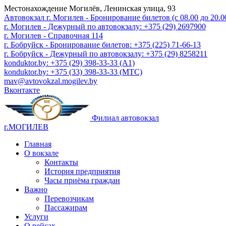
Местонахождение
Могилёв, Ленинская улица, 93
Автовокзал г. Могилев - Бронирование билетов (с 08.00 до 20.00
г. Могилев - Дежурный по автовокзалу: +375 (29) 2697900
г. Могилев - Справочная 114
г. Бобруйск - Бронирование билетов: +375 (225) 71-66-13
г. Бобруйск - Дежурный по автовокзалу: +375 (29) 8258211
konduktor.by: +375 (29) 398-33-33 (A1)
konduktor.by: +375 (33) 398-33-33 (МТС)
mav@avtovokzal.mogilev.by
Вконтакте
Филиал автовокзал
г.МОГИЛЕВ
Главная
О вокзале
Контакты
История предприятия
Часы приёма граждан
Важно
Перевозчикам
Пассажирам
Услуги
О рейсах