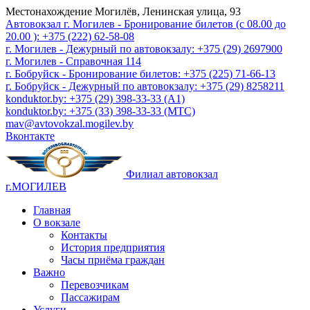
Местонахождение
Могилёв, Ленинская улица, 93
Автовокзал г. Могилев - Бронирование билетов (с 08.00 до
20.00 ): +375 (222) 62-58-08
г. Могилев - Дежурный по автовокзалу: +375 (29) 2697900
г. Могилев - Справочная 114
г. Бобруйск - Бронирование билетов: +375 (225) 71-66-13
г. Бобруйск - Дежурный по автовокзалу: +375 (29) 8258211
konduktor.by: +375 (29) 398-33-33 (A1)
konduktor.by: +375 (33) 398-33-33 (МТС)
mav@avtovokzal.mogilev.by
Вконтакте
Филиал автовокзал
г.МОГИЛЕВ
Главная
О вокзале
Контакты
История предприятия
Часы приёма граждан
Важно
Перевозчикам
Пассажирам
Услуги