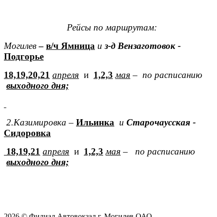
Рейсы по маршрутам:
Могилев
–
в/ч Ямница
и
з-д Вензаготовок -
Подгорье
18,19,20,21
апреля
и
1,2,3
мая
–
по расписанию
выходного дня;
2.Казимировка –
Ильинка
и
Старочаусская -
Сидоровка
18,19,21
апреля
и
1,2,3
мая
–
по расписанию
выходного дня;
2026 © Филиал Автовокзал г. Могилев ОАО