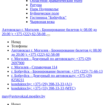
Областной драматический театр
Ратуша
Парк Подниколье
Буйническое поле
Гостиница "Бобруйск"
Чырвоная вежа
Автовокзал г. Могилев - Бронирование билетов (с 08.00 до
20.00 ): +375 (222) 62-58-08
Назад
Телефоны
Автовокзал г. Могилев - Бронирование билетов (с 08.00
до 20.00 ): +375 (222) 62-58-08
г. Могилев - Дежурный по автовокзалу: +375 (29)
2697900
г. Могилев - Справочная 114
г. Бобруйск - Бронирование билетов: +375 (225) 71-66-13
г. Бобруйск - Дежурный по автовокзалу: +375 (29)
8258211
konduktor.by: +375 (29) 398-33-33 (A1)
konduktor.by: +375 (33) 398-33-33 (МТС)
mav@avtovokzal.mogilev.by
Назад