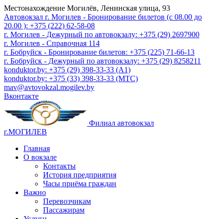
Местонахождение
Могилёв, Ленинская улица, 93
Автовокзал г. Могилев - Бронирование билетов (с 08.00 до
20.00 ): +375 (222) 62-58-08
г. Могилев - Дежурный по автовокзалу: +375 (29) 2697900
г. Могилев - Справочная 114
г. Бобруйск - Бронирование билетов: +375 (225) 71-66-13
г. Бобруйск - Дежурный по автовокзалу: +375 (29) 8258211
konduktor.by: +375 (29) 398-33-33 (A1)
konduktor.by: +375 (33) 398-33-33 (МТС)
mav@avtovokzal.mogilev.by
Вконтакте
Филиал автовокзал
г.МОГИЛЕВ
Главная
О вокзале
Контакты
История предприятия
Часы приёма граждан
Важно
Перевозчикам
Пассажирам
Услуги