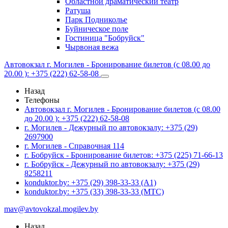
Областной драматический театр
Ратуша
Парк Подниколье
Буйническое поле
Гостиница "Бобруйск"
Чырвоная вежа
Автовокзал г. Могилев - Бронирование билетов (с 08.00 до
20.00 ): +375 (222) 62-58-08
Назад
Телефоны
Автовокзал г. Могилев - Бронирование билетов (с 08.00
до 20.00 ): +375 (222) 62-58-08
г. Могилев - Дежурный по автовокзалу: +375 (29)
2697900
г. Могилев - Справочная 114
г. Бобруйск - Бронирование билетов: +375 (225) 71-66-13
г. Бобруйск - Дежурный по автовокзалу: +375 (29)
8258211
konduktor.by: +375 (29) 398-33-33 (A1)
konduktor.by: +375 (33) 398-33-33 (МТС)
mav@avtovokzal.mogilev.by
Назад