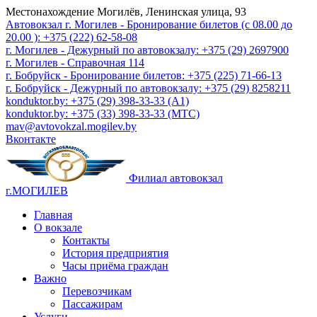
Местонахождение
Могилёв, Ленинская улица, 93
Автовокзал г. Могилев - Бронирование билетов (с 08.00 до
20.00 ): +375 (222) 62-58-08
г. Могилев - Дежурный по автовокзалу: +375 (29) 2697900
г. Могилев - Справочная 114
г. Бобруйск - Бронирование билетов: +375 (225) 71-66-13
г. Бобруйск - Дежурный по автовокзалу: +375 (29) 8258211
konduktor.by: +375 (29) 398-33-33 (A1)
konduktor.by: +375 (33) 398-33-33 (МТС)
mav@avtovokzal.mogilev.by
Вконтакте
Филиал автовокзал
г.МОГИЛЕВ
Главная
О вокзале
Контакты
История предприятия
Часы приёма граждан
Важно
Перевозчикам
Пассажирам
Услуги