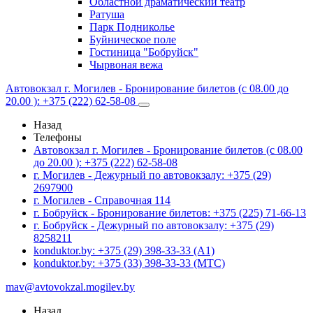
Областной драматический театр
Ратуша
Парк Подниколье
Буйническое поле
Гостиница "Бобруйск"
Чырвоная вежа
Автовокзал г. Могилев - Бронирование билетов (с 08.00 до
20.00 ): +375 (222) 62-58-08
Назад
Телефоны
Автовокзал г. Могилев - Бронирование билетов (с 08.00
до 20.00 ): +375 (222) 62-58-08
г. Могилев - Дежурный по автовокзалу: +375 (29)
2697900
г. Могилев - Справочная 114
г. Бобруйск - Бронирование билетов: +375 (225) 71-66-13
г. Бобруйск - Дежурный по автовокзалу: +375 (29)
8258211
konduktor.by: +375 (29) 398-33-33 (A1)
konduktor.by: +375 (33) 398-33-33 (МТС)
mav@avtovokzal.mogilev.by
Назад