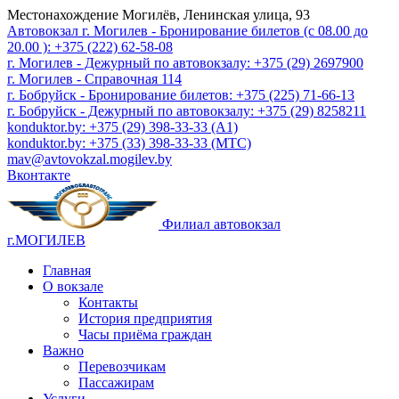
Местонахождение
Могилёв, Ленинская улица, 93
Автовокзал г. Могилев - Бронирование билетов (с 08.00 до
20.00 ): +375 (222) 62-58-08
г. Могилев - Дежурный по автовокзалу: +375 (29) 2697900
г. Могилев - Справочная 114
г. Бобруйск - Бронирование билетов: +375 (225) 71-66-13
г. Бобруйск - Дежурный по автовокзалу: +375 (29) 8258211
konduktor.by: +375 (29) 398-33-33 (A1)
konduktor.by: +375 (33) 398-33-33 (МТС)
mav@avtovokzal.mogilev.by
Вконтакте
Филиал автовокзал
г.МОГИЛЕВ
Главная
О вокзале
Контакты
История предприятия
Часы приёма граждан
Важно
Перевозчикам
Пассажирам
Услуги