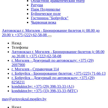
Областной драматический театр
Ратуша
Парк Подниколье
Буйническое поле
Гостиница "Бобруйск"
Чырвоная вежа
Автовокзал г. Могилев - Бронирование билетов (с 08.00 до
20.00 ): +375 (222) 62-58-08
Назад
Телефоны
Автовокзал г. Могилев - Бронирование билетов (с 08.00
до 20.00 ): +375 (222) 62-58-08
г. Могилев - Дежурный по автовокзалу: +375 (29)
2697900
г. Могилев - Справочная 114
г. Бобруйск - Бронирование билетов: +375 (225) 71-66-13
г. Бобруйск - Дежурный по автовокзалу: +375 (29)
8258211
konduktor.by: +375 (29) 398-33-33 (A1)
konduktor.by: +375 (33) 398-33-33 (МТС)
mav@avtovokzal.mogilev.by
Назад