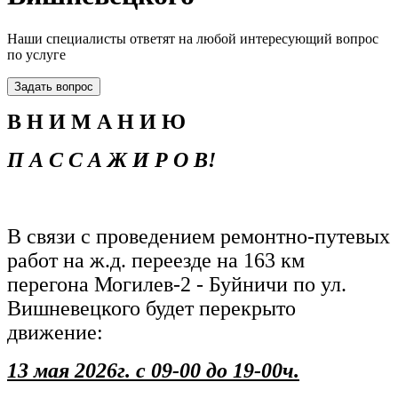
Наши специалисты ответят на любой интересующий вопрос
по услуге
Задать вопрос
В Н И М А Н И Ю
П А С С А Ж И Р О В!
В связи с проведением ремонтно-путевых
работ на ж.д. переезде на 163 км
перегона Могилев-2 - Буйничи по ул.
Вишневецкого будет перекрыто
движение:
13 мая 2026г.
с
09
-00 до 19-00ч.